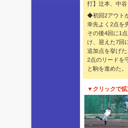
打】辻本、中谷
◆初回2アウト
幸先よく2点を
その後4回に1
け、迎えた7回
追加点を挙げた
2点のリードを
と駒を進めた。
▼クリックで拡