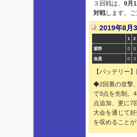
３回戦は、
9月
対戦
します。ご
2019年8
1
2
紫野
0
0
洛星
0
3
【バッテリー】
◆2回裏の攻撃
で3点を先制。
点追加、更に7
大会を通じて好
を収めることが