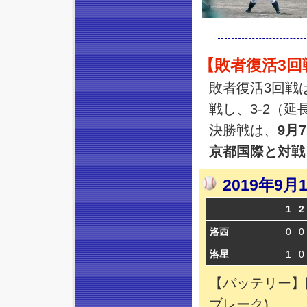
【敗者復活3回
敗者復活3回戦
戦し、3-2（延
決勝戦は、
9月
京都国際と対戦
2019年9
1
2
洛西
0
0
洛星
1
0
【バッテリー】
ブレーク)