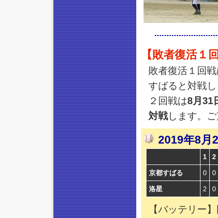
【敗者復活１回
敗者復活１回戦
すばると対戦し
２回戦は
8月3
対戦
します。ご
2019年8
1
2
京都すばる
0
0
洛星
2
0
【バッテリー】