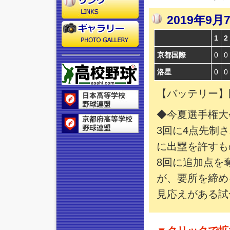
2019年
1
2
京都国際
0
0
洛星
0
0
【バッテリー】
◆今夏選手権大
3回に4点先制
に出塁を許すも
8回に追加点を
が、要所を締め
見応えがある試