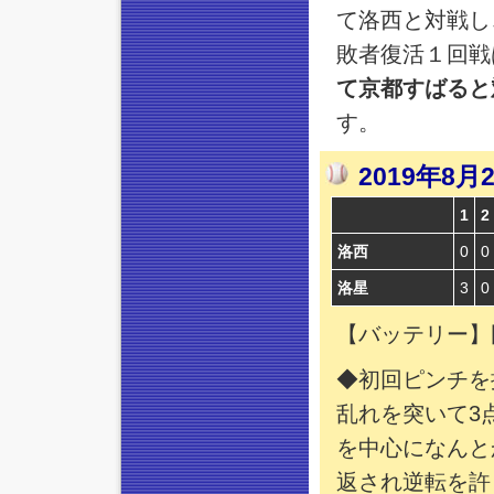
て洛西と対戦し
敗者復活１回戦
て京都すばると
す。
2019年8
1
2
洛西
0
0
洛星
3
0
【バッテリー】
◆初回ピンチを
乱れを突いて3
を中心になんと
返され逆転を許