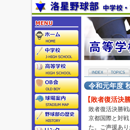
INDEX
TOPICS
令和元年度 
【敗者復活決勝
敗者復活決勝戦
京都国際と対戦
た。ご声援あり