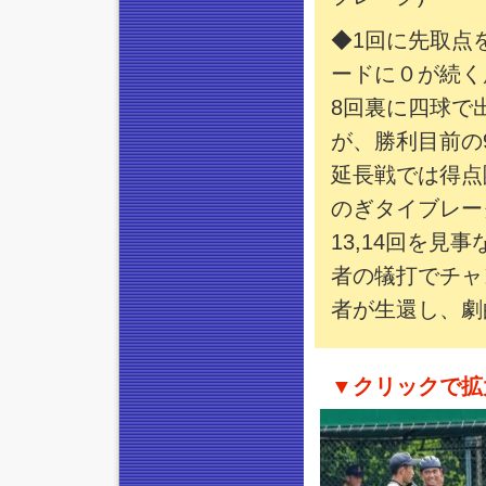
◆1回に先取点
ードに０が続く
8回裏に四球で
が、勝利目前の
延長戦では得点
のぎタイブレー
13,14回を見
者の犠打でチャ
者が生還し、劇
▼クリックで拡