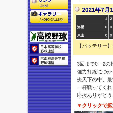
2021年
1
2
洛星
0
0
東山
0
0
【バッテリー】
3回まで0－2
強力打線につか
炎天下の中、最
一杯戦ってくれ
応援ありがとう
▼クリックで拡