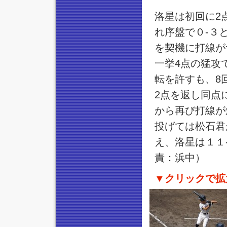
洛星は初回に2
れ序盤で０-３
を契機に打線が
一挙4点の猛攻
転を許すも、8
2点を返し同点
から再び打線が
投げては松石君
え、洛星は１１
責：浜中）
▼クリックで拡