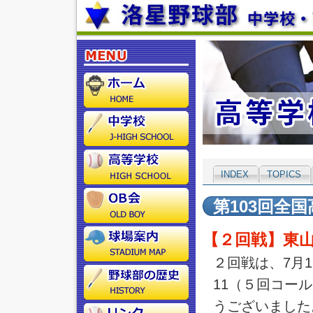
INDEX
TOPICS
第103回全
【２回戦】東山
２回戦は、7月1
11（５回コー
うございました