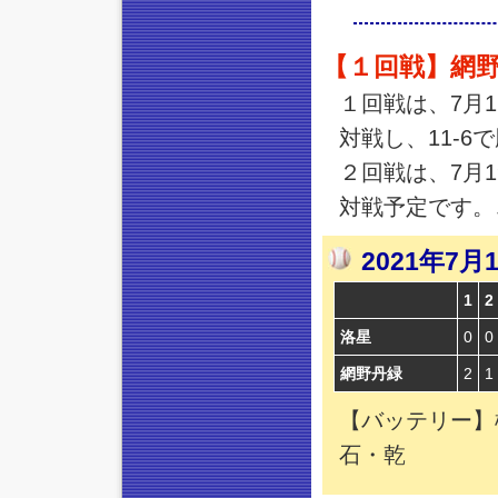
【１回戦】網野
１回戦は、7月
対戦し、11-6
２回戦は、7月1
対戦予定です。
2021年
1
2
洛星
0
0
網野丹緑
2
1
【バッテリー】
石・乾