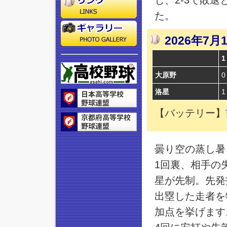
し、2-3で敗
た。
2026年
1
大原野
0
洛星
1
【バッテリー】吉田
曇り空の蒸し暑
1回裏、相手の
星が先制。先発
出塁した走者を
加点を挙げます