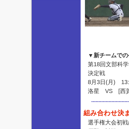
▼新チームでの
第18回文部科
決定戦
8月3日(月) 1
洛星 VS [西
組み合わせ決
選手権大会初戦は